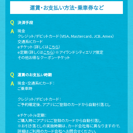
運賃・お支払い方法・乗車券など
決済手段
現金
クレジット/デビットカード（VISA、Mastercard、JCB、Amex）
交通系ICカード
eチケット（詳しくは
こちら
）
e定期（詳しくは
こちら
）※アイランドシティエリア限定
その他お得なクーポン・チケット
運賃のお支払い時期
現金・交通系ICカード：
ご乗車時
クレジット/デビットカード：
ご予約確定後、アプリにご登録のカードから自動引落とし
eチケット/e定期：
ご購入時にアプリにご登録のカードから自動引落し
※お引き落としの実施時期は、カード会社毎に異なりますので、
詳細はご利用のカード会社へお問合せください。