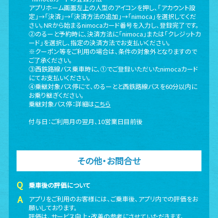
アプリホーム画面左上の人型のアイコンを押し、「アカウント設
定」→「決済」→「決済方法の追加」→「nimoca」を選択してくだ
さい。NRから始まるnimocaカード番号を入力し、登録完了です。
②のるーと予約時に、決済方法に「nimoca」または「クレジットカ
ード」を選択し、指定の決済方法でお支払いください。
※クーポン等をご利用の場合は、条件の対象外となりますので
ご了承ください。
③西鉄路線バス乗車時に、①でご登録いただいたnimocaカード
にてお支払いください。
④乗継対象バス停にて、のるーとと西鉄路線バスを60分以内に
お乗り継ぎください。
乗継対象バス停：詳細は
こちら
付与日：ご利用月の翌月、10営業日目前後
その他・お問合せ
乗車後の評価について
アプリをご利用のお客様には、ご乗車後、アプリ内での評価をお
願いしております。
評価は、サービス向上・改善の参考にさせていただきます。