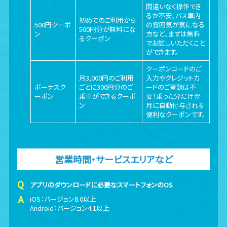
間違いなく操作でき
るか不安、バス車内
初めてのご利用から
500円クーポ
の雰囲気が気になる
500円分が無料にな
ン
方など、まずは無料
るクーポン
でお試しいただくこと
ができます。
クーポンコードのご
月3,000円のご利用
入力やクレジットカ
ボーナスク
ごとに300円分のご
ードのご登録は不
ーポン
乗車ができるクーポ
要！乗った分だけ翌
ン
月に自動付与される
便利なクーポンです。
営業時間・サービスエリアなど
アプリのダウンロードに必要なスマートフォンのOS
iOS：バージョン8.0以上
Android：バージョン4.1以上