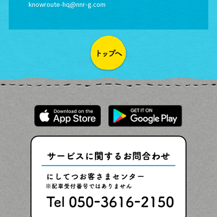
knowroute-hq@nnr-g.com