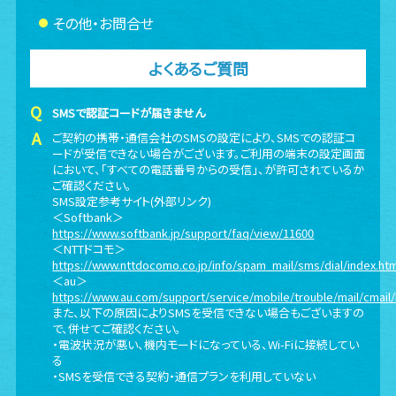
その他・お問合せ
よくあるご質問
SMSで認証コードが届きません
ご契約の携帯・通信会社のSMSの設定により、SMSでの認証コ
ードが受信できない場合がございます。ご利用の端末の設定画面
において、「すべての電話番号からの受信」、が許可されているか
ご確認ください。
SMS設定参考サイト(外部リンク)
＜Softbank＞
https://www.softbank.jp/support/faq/view/11600
＜NTTドコモ＞
https://www.nttdocomo.co.jp/info/spam_mail/sms/dial/index.ht
＜au
＞
https://www.au.com/support/service/mobile/trouble/mail/cmail/
また、以下の原因によりSMSを受信できない場合もございますの
で、併せてご確認ください。
・電波状況が悪い、機内モードになっている、Wi-Fiに接続してい
る
・SMSを受信できる契約・通信プランを利用していない