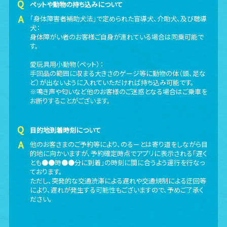
ペットや動物の持ち込みについて
「身体障害者補助犬法」で定められた盲導犬、介助犬、及び聴導
犬：
身体障がい者のお客様ご自身が連れている場合は同乗可能で
す。
愛玩具用小動物（ペット）：
手回品の範囲に収まる大きさのゲージ等に動物の体（頭、足な
ど）が出ないように入れていただければ持ち込み可能です。
※鳴き声や匂いなど他のお客様のご迷惑となる場合はご乗車を
お断りすることがございます。
目的地到着時刻について
他のお客さまのご予約等により、のるーとは寄り道をしながら目
的地に向かいますが、予約確定時点でアプリに表示される「遅く
とも●●時●●分に到着」の時刻に間に合うよう運行を行なっ
ております。
ただし、突発的な交通渋滞による遅れや交通規制による迂回等
により、遅れが発生する可能性もございますので、予めご了承く
ださい。