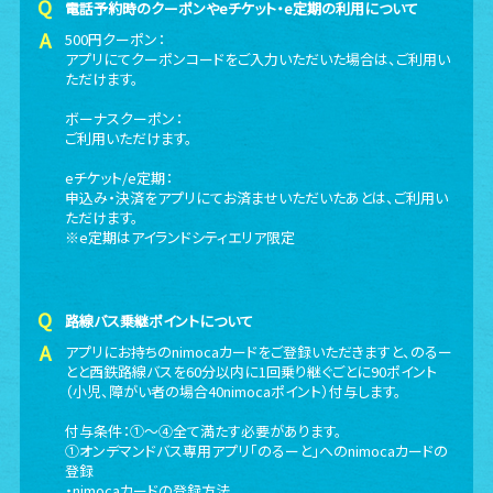
電話予約時のクーポンやeチケット・e定期の利用について
500円クーポン：
アプリにてクーポンコードをご入力いただいた場合は、ご利用い
ただけます。
ボーナスクーポン：
ご利用いただけます。
eチケット/e定期：
申込み・決済をアプリにてお済ませいただいたあとは、ご利用い
ただけます。
※e定期はアイランドシティエリア限定
路線バス乗継ポイントについて
アプリにお持ちのnimocaカードをご登録いただきますと、のるー
とと西鉄路線バスを60分以内に1回乗り継ぐごとに90ポイント
（小児、障がい者の場合40nimocaポイント）付与します。
付与条件：①〜④全て満たす必要があります。
①オンデマンドバス専用アプリ「のるーと」へのnimocaカードの
登録
・nimocaカードの登録方法