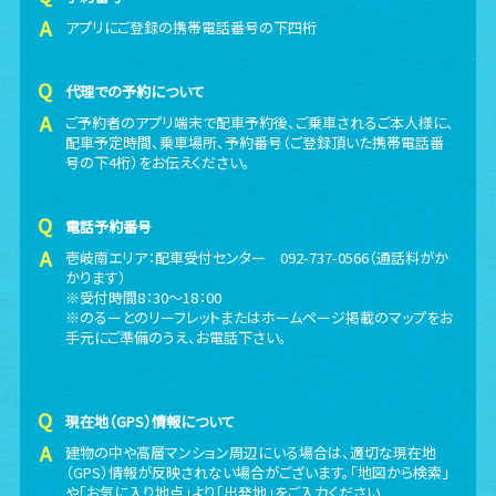
アプリにご登録の携帯電話番号の下四桁
代理での予約について
ご予約者のアプリ端末で配車予約後、ご乗車されるご本人様に、
配車予定時間、乗車場所、予約番号（ご登録頂いた携帯電話番
号の下4桁）をお伝えください。
電話予約番号
壱岐南エリア：配車受付センター 092-737-0566（通話料がか
かります）
※受付時間8：30～18：00
※のるーとのリーフレットまたはホームページ掲載のマップをお
手元にご準備のうえ、お電話下さい。
現在地（GPS）情報について
建物の中や高層マンション周辺にいる場合は、適切な現在地
（GPS）情報が反映されない場合がございます。「地図から検索」
や「お気に入り地点」より「出発地」をご入力ください