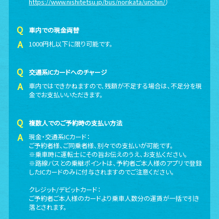
https://www.nishitetsu.jp/bus/norikata/unchin/
）
車内での現金両替
1000円札以下に限り可能です。
交通系ICカードへのチャージ
車内ではできかねますので、残額が不足する場合は、不足分を現
金でお支払いいただきます。
複数人でのご予約時の支払い方法
現金・交通系ICカード：
ご予約者様、ご同乗者様、別々での支払いが可能です。
※乗車時に運転士にその旨お伝えのうえ、お支払ください。
※路線バスとの乗継ポイントは、予約者ご本人様のアプリで登録
したICカードのみに付与されますのでご注意ください。
クレジット/デビットカード：
ご予約者ご本人様のカードより乗車人数分の運賃が一括で引き
落とされます。